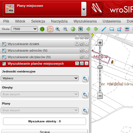
Plany miejscowe
Plik
Widok
Selekcja
Narzędzia
Wyszukiwania
Ustawienia
Dok
Skala:
Widok mapy
Wyszukiwanie działek
Wyszukiwanie adresów (N)
Wyszukiwanie ulic/placów (N)
Wyszukiwanie planów miejscowych
Jednostki ewidencyjne
Obręby
Plany
Wyszukane obiekty : 0
Szukaj