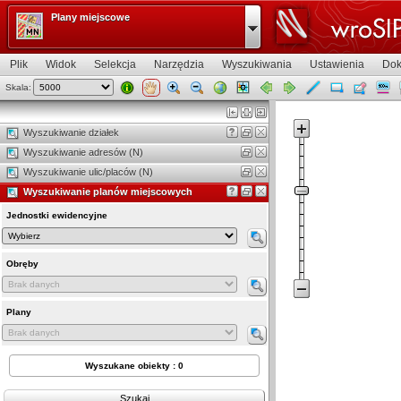
Plany miejscowe
Plik
Widok
Selekcja
Narzędzia
Wyszukiwania
Ustawienia
Dok
Skala:
Widok mapy
Wyszukiwanie działek
Wyszukiwanie adresów (N)
Wyszukiwanie ulic/placów (N)
Wyszukiwanie planów miejscowych
Jednostki ewidencyjne
Obręby
Plany
Wyszukane obiekty : 0
Szukaj