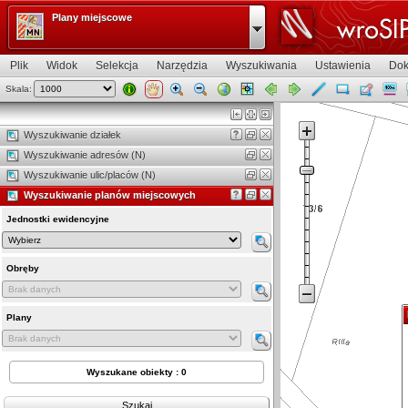
Plany miejscowe
Plik
Widok
Selekcja
Narzędzia
Wyszukiwania
Ustawienia
Dok
Skala:
Widok mapy
Wyszukiwanie działek
Wyszukiwanie adresów (N)
Wyszukiwanie ulic/placów (N)
Wyszukiwanie planów miejscowych
Jednostki ewidencyjne
Obręby
Plany
Wyszukane obiekty : 0
Szukaj