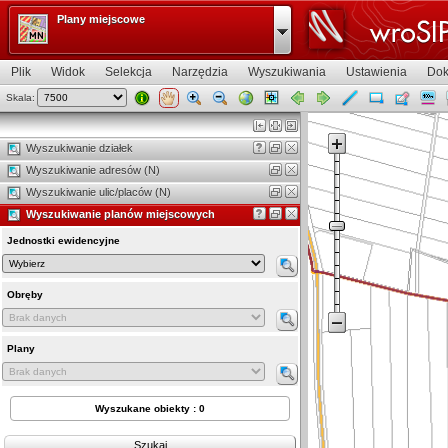
Plany miejscowe
Plik
Widok
Selekcja
Narzędzia
Wyszukiwania
Ustawienia
Dok
Skala:
Widok mapy
Wyszukiwanie działek
Wyszukiwanie adresów (N)
Wyszukiwanie ulic/placów (N)
Wyszukiwanie planów miejscowych
Jednostki ewidencyjne
Obręby
Plany
Wyszukane obiekty : 0
Szukaj