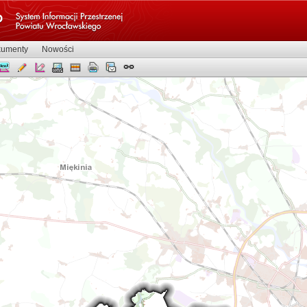
umenty
Nowości