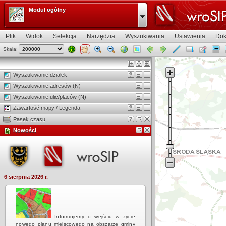
Moduł ogólny
Plik
Widok
Selekcja
Narzędzia
Wyszukiwania
Ustawienia
Dok
Skala:
Widok mapy
Wyszukiwanie działek
Wyszukiwanie adresów (N)
Wyszukiwanie ulic/placów (N)
Zawartość mapy / Legenda
Pasek czasu
Nowości