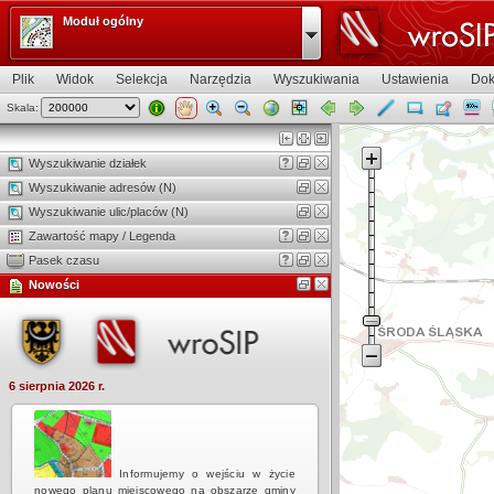
Moduł ogólny
Plik
Widok
Selekcja
Narzędzia
Wyszukiwania
Ustawienia
Dok
Skala:
Widok mapy
Wyszukiwanie działek
Wyszukiwanie adresów (N)
Wyszukiwanie ulic/placów (N)
Zawartość mapy / Legenda
Pasek czasu
Nowości