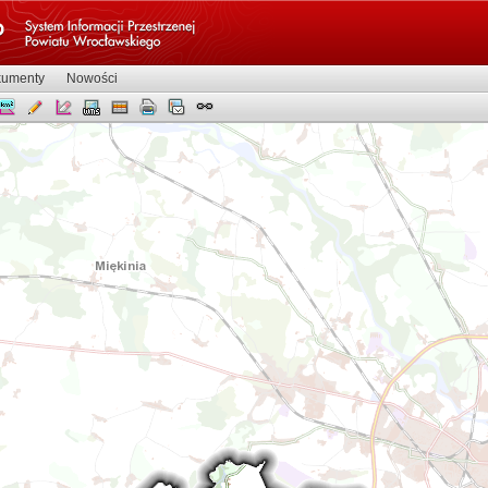
umenty
Nowości