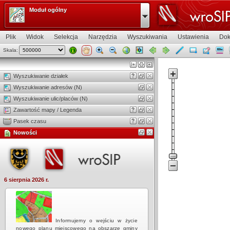
Moduł ogólny
Plik
Widok
Selekcja
Narzędzia
Wyszukiwania
Ustawienia
Dok
Skala:
Widok mapy
Wyszukiwanie działek
Wyszukiwanie adresów (N)
Wyszukiwanie ulic/placów (N)
Zawartość mapy / Legenda
Pasek czasu
Nowości