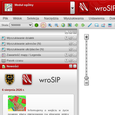
Moduł ogólny
Plik
Widok
Selekcja
Narzędzia
Wyszukiwania
Ustawienia
Dok
Skala:
Widok mapy
Wyszukiwanie działek
Wyszukiwanie adresów (N)
Wyszukiwanie ulic/placów (N)
Zawartość mapy / Legenda
Pasek czasu
Nowości