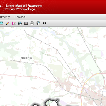
umenty
Nowości