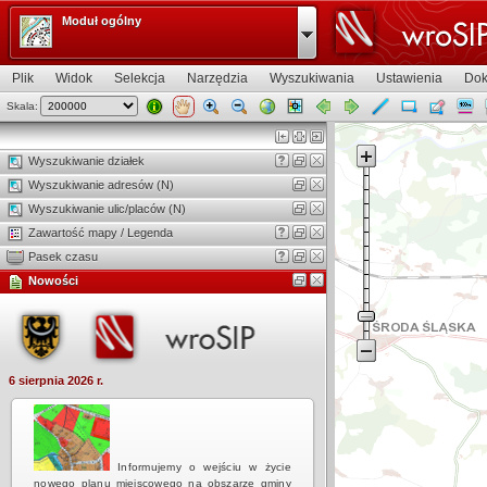
Moduł ogólny
Plik
Widok
Selekcja
Narzędzia
Wyszukiwania
Ustawienia
Dok
Skala:
Widok mapy
Wyszukiwanie działek
Wyszukiwanie adresów (N)
Wyszukiwanie ulic/placów (N)
Zawartość mapy / Legenda
Pasek czasu
Nowości