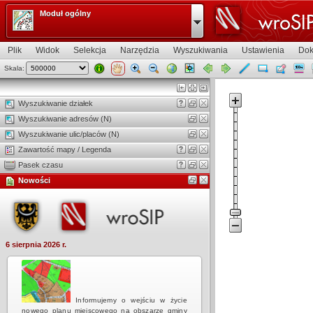
Moduł ogólny
Plik
Widok
Selekcja
Narzędzia
Wyszukiwania
Ustawienia
Dok
Skala:
Widok mapy
Wyszukiwanie działek
Wyszukiwanie adresów (N)
Wyszukiwanie ulic/placów (N)
Zawartość mapy / Legenda
Pasek czasu
Nowości