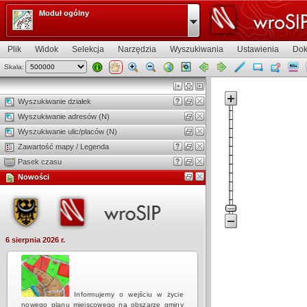
Moduł ogólny
Plik
Widok
Selekcja
Narzędzia
Wyszukiwania
Ustawienia
Dok
Skala:
Widok mapy
Wyszukiwanie działek
Wyszukiwanie adresów (N)
Wyszukiwanie ulic/placów (N)
Zawartość mapy / Legenda
Pasek czasu
Nowości