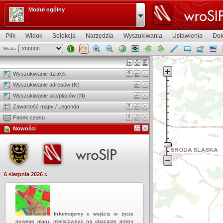
Moduł ogólny
Plik
Widok
Selekcja
Narzędzia
Wyszukiwania
Ustawienia
Dok
Skala:
Widok mapy
Wyszukiwanie działek
Wyszukiwanie adresów (N)
Wyszukiwanie ulic/placów (N)
Zawartość mapy / Legenda
Pasek czasu
Nowości