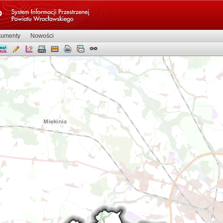
umenty
Nowości