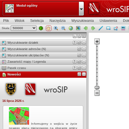
Moduł ogólny
Plik
Widok
Selekcja
Narzędzia
Wyszukiwania
Ustawienia
Dok
Skala:
Widok mapy
Wyszukiwanie działek
Wyszukiwanie adresów (N)
Wyszukiwanie ulic/placów (N)
Zawartość mapy / Legenda
Pasek czasu
Nowości