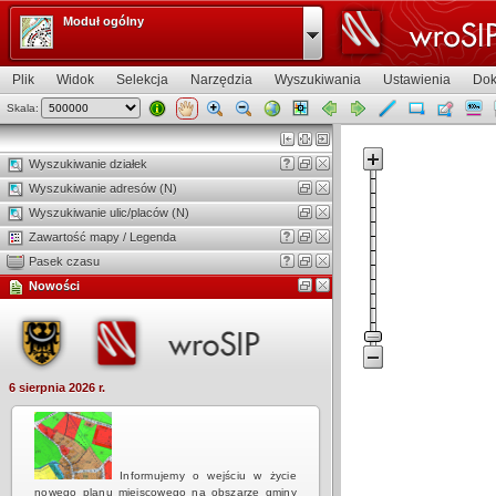
Moduł ogólny
Plik
Widok
Selekcja
Narzędzia
Wyszukiwania
Ustawienia
Dok
Skala:
Widok mapy
Wyszukiwanie działek
Wyszukiwanie adresów (N)
Wyszukiwanie ulic/placów (N)
Zawartość mapy / Legenda
Pasek czasu
Nowości