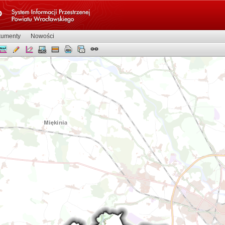
umenty
Nowości