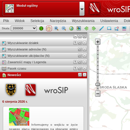
Moduł ogólny
Plik
Widok
Selekcja
Narzędzia
Wyszukiwania
Ustawienia
Dok
Skala:
Widok mapy
Wyszukiwanie działek
Wyszukiwanie adresów (N)
Wyszukiwanie ulic/placów (N)
Zawartość mapy / Legenda
Pasek czasu
Nowości