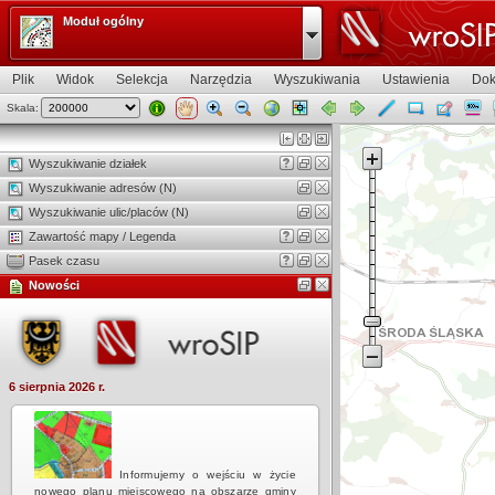
Moduł ogólny
Plik
Widok
Selekcja
Narzędzia
Wyszukiwania
Ustawienia
Dok
Skala:
Widok mapy
Wyszukiwanie działek
Wyszukiwanie adresów (N)
Wyszukiwanie ulic/placów (N)
Zawartość mapy / Legenda
Pasek czasu
Nowości