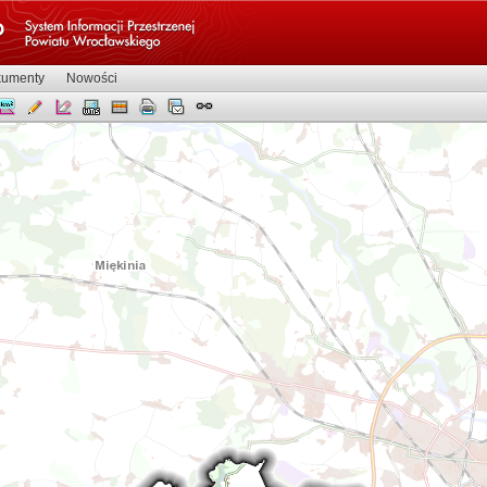
umenty
Nowości