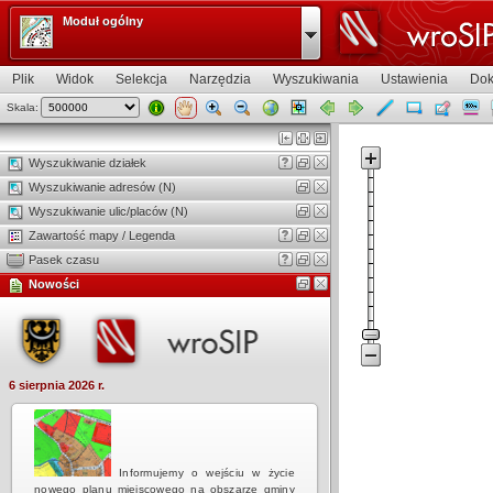
Moduł ogólny
Plik
Widok
Selekcja
Narzędzia
Wyszukiwania
Ustawienia
Dok
Skala:
Widok mapy
Wyszukiwanie działek
Wyszukiwanie adresów (N)
Wyszukiwanie ulic/placów (N)
Zawartość mapy / Legenda
Pasek czasu
Nowości