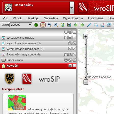
Moduł ogólny
Plik
Widok
Selekcja
Narzędzia
Wyszukiwania
Ustawienia
Dok
Skala:
Widok mapy
Wyszukiwanie działek
Wyszukiwanie adresów (N)
Wyszukiwanie ulic/placów (N)
Zawartość mapy / Legenda
Pasek czasu
Nowości