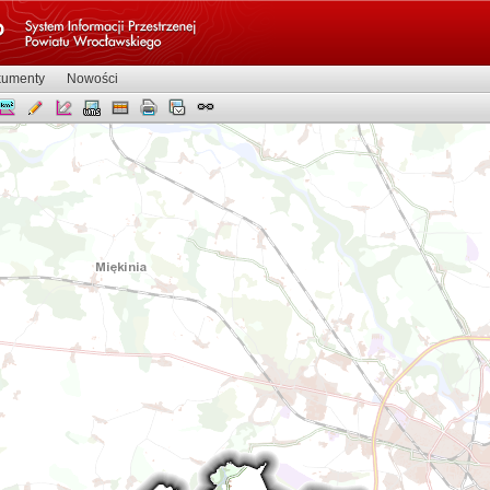
umenty
Nowości