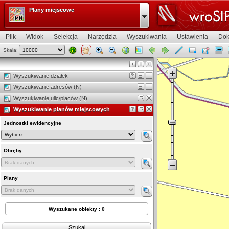
Plany miejscowe
Plik
Widok
Selekcja
Narzędzia
Wyszukiwania
Ustawienia
Dok
Skala:
Widok mapy
Wyszukiwanie działek
Wyszukiwanie adresów (N)
Wyszukiwanie ulic/placów (N)
Wyszukiwanie planów miejscowych
Jednostki ewidencyjne
Obręby
Plany
Wyszukane obiekty : 0
Szukaj