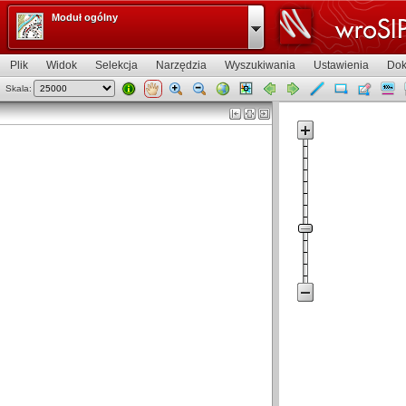
Moduł ogólny
Plik
Widok
Selekcja
Narzędzia
Wyszukiwania
Ustawienia
Dok
Skala:
Widok mapy