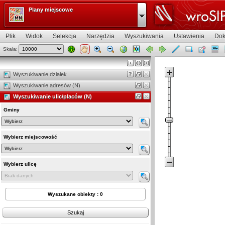
Plany miejscowe
Plik
Widok
Selekcja
Narzędzia
Wyszukiwania
Ustawienia
Dok
Skala:
Widok mapy
Wyszukiwanie działek
Wyszukiwanie adresów (N)
Wyszukiwanie ulic/placów (N)
Gminy
Wybierz miejscowość
Wybierz ulicę
Wyszukane obiekty : 0
Szukaj