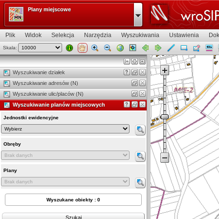
Plany miejscowe
Plik
Widok
Selekcja
Narzędzia
Wyszukiwania
Ustawienia
Dok
Skala:
Widok mapy
Wyszukiwanie działek
Wyszukiwanie adresów (N)
Wyszukiwanie ulic/placów (N)
Wyszukiwanie planów miejscowych
Jednostki ewidencyjne
Obręby
Plany
Wyszukane obiekty : 0
Szukaj