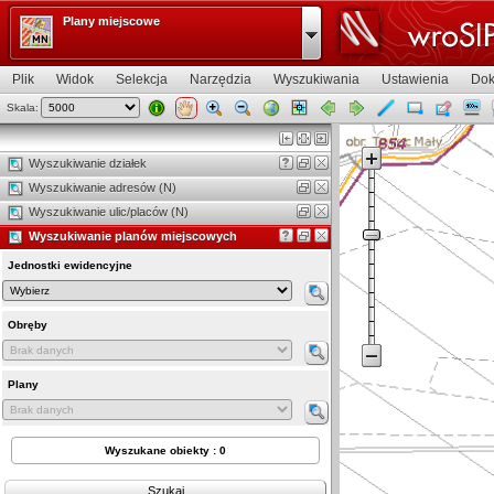
Plany miejscowe
Plik
Widok
Selekcja
Narzędzia
Wyszukiwania
Ustawienia
Dok
Skala:
Widok mapy
Wyszukiwanie działek
Wyszukiwanie adresów (N)
Wyszukiwanie ulic/placów (N)
Wyszukiwanie planów miejscowych
Jednostki ewidencyjne
Obręby
Plany
Wyszukane obiekty : 0
Szukaj