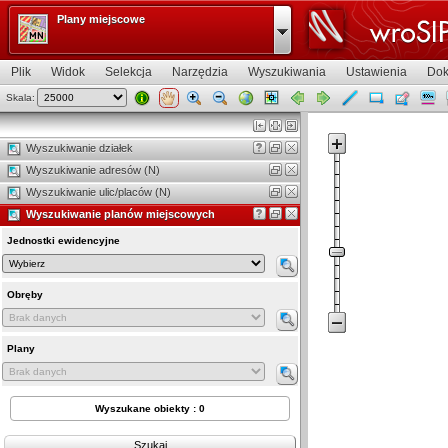
Plany miejscowe
Plik
Widok
Selekcja
Narzędzia
Wyszukiwania
Ustawienia
Dok
Skala:
Widok mapy
Wyszukiwanie działek
Wyszukiwanie adresów (N)
Wyszukiwanie ulic/placów (N)
Wyszukiwanie planów miejscowych
Jednostki ewidencyjne
Obręby
Plany
Wyszukane obiekty : 0
Szukaj