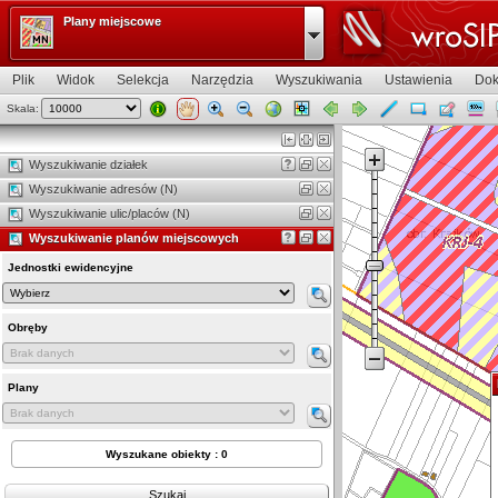
Plany miejscowe
Plik
Widok
Selekcja
Narzędzia
Wyszukiwania
Ustawienia
Dok
Skala:
Widok mapy
Wyszukiwanie działek
Wyszukiwanie adresów (N)
Wyszukiwanie ulic/placów (N)
Wyszukiwanie planów miejscowych
Jednostki ewidencyjne
Obręby
Plany
Wyszukane obiekty : 0
Szukaj