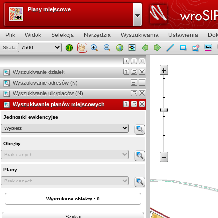
Plany miejscowe
Plik
Widok
Selekcja
Narzędzia
Wyszukiwania
Ustawienia
Dok
Skala:
Widok mapy
Wyszukiwanie działek
Wyszukiwanie adresów (N)
Wyszukiwanie ulic/placów (N)
Wyszukiwanie planów miejscowych
Jednostki ewidencyjne
Obręby
Plany
Wyszukane obiekty : 0
Szukaj