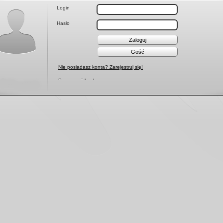
anie
Login
Hasło
Zaloguj
Gość
Nie posiadasz konta? Zarejestruj się!
Przypomnij hasło